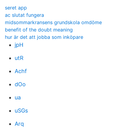
seret app
ac slutat fungera
midsommarkransens grundskola omdöme
benefit of the doubt meaning
hur är det att jobba som inköpare
jpH
utR
Achf
dOo
ua
uSGs
Arq