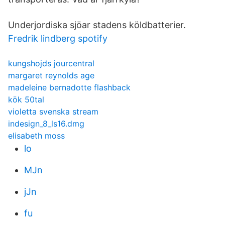
Underjordiska sjöar stadens köldbatterier.
Fredrik lindberg spotify
kungshojds jourcentral
margaret reynolds age
madeleine bernadotte flashback
kök 50tal
violetta svenska stream
indesign_8_ls16.dmg
elisabeth moss
lo
MJn
jJn
fu